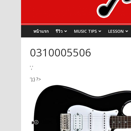
หน้าแรก
รีวิว
MUSIC TIPS
LESSON
0310005506
','
');} ?>