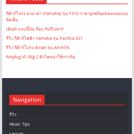
กีต้าร์โปร่ง ยามาฮ่า (Yamaha) รุ่น F310 ราคาถูกพร้อมของแถมแบบ
จัดเต็ม
เฮ้ยย!! แบบนี้มัน ก๊อป กันรึเปล่า!!
รีวิว กีต้าร์ไฟฟ้า Yamaha รุ่น Pacifica 021
รีวิว กีต้าร์โปร่ง Amari รุ่น Am419c
Amplug VS iRig 2 ตัวไหนน่าใช้กว่ากัน
Navigation
รีวิว
Music Tips
Lesson