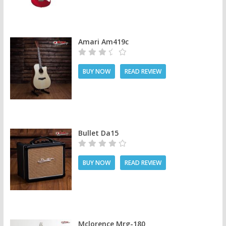
Amari Am419c
BUY NOW
READ REVIEW
Bullet Da15
BUY NOW
READ REVIEW
Mclorence Mrg-180