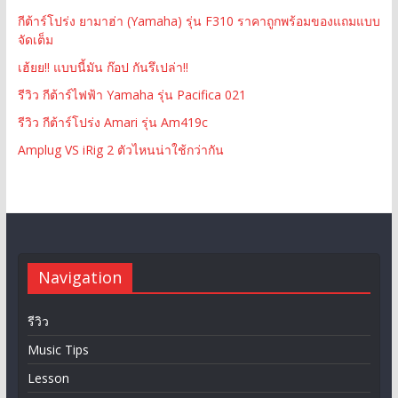
กีต้าร์โปร่ง ยามาฮ่า (Yamaha) รุ่น F310 ราคาถูกพร้อมของแถมแบบ
จัดเต็ม
เฮ้ยย!! แบบนี้มัน ก๊อป กันรึเปล่า!!
รีวิว กีต้าร์ไฟฟ้า Yamaha รุ่น Pacifica 021
รีวิว กีต้าร์โปร่ง Amari รุ่น Am419c
Amplug VS iRig 2 ตัวไหนน่าใช้กว่ากัน
Navigation
รีวิว
Music Tips
Lesson