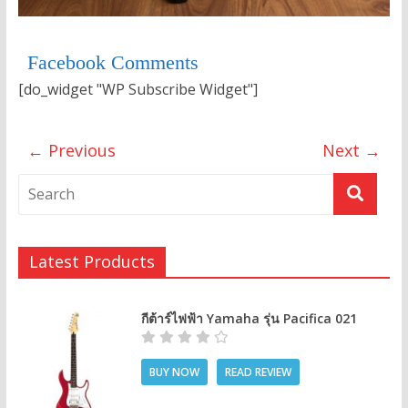
Facebook Comments
[do_widget "WP Subscribe Widget"]
← Previous
Next →
Latest Products
กีต้าร์ไฟฟ้า Yamaha รุ่น Pacifica 021
BUY NOW
READ REVIEW