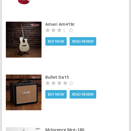
Amari Am419c
BUY NOW
READ REVIEW
Bullet Da15
BUY NOW
READ REVIEW
Mclorence Mrg-180