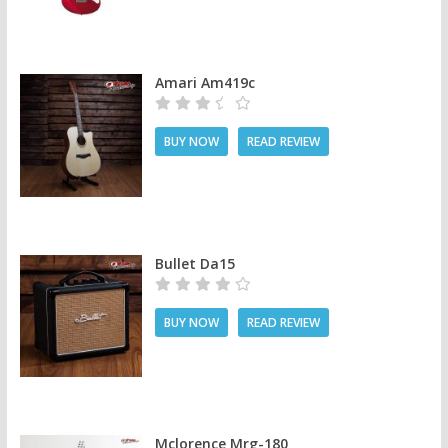
Amari Am419c
BUY NOW
READ REVIEW
Bullet Da15
BUY NOW
READ REVIEW
Mclorence Mrg-180