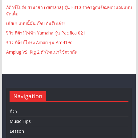
กีต้าร์โปร่ง ยามาฮ่า (Yamaha) รุ่น F310 ราคาถูกพร้อมของแถมแบบ
จัดเต็ม
เฮ้ยย!! แบบนี้มัน ก๊อป กันรึเปล่า!!
รีวิว กีต้าร์ไฟฟ้า Yamaha รุ่น Pacifica 021
รีวิว กีต้าร์โปร่ง Amari รุ่น Am419c
Amplug VS iRig 2 ตัวไหนน่าใช้กว่ากัน
Navigation
รีวิว
Music Tips
Lesson