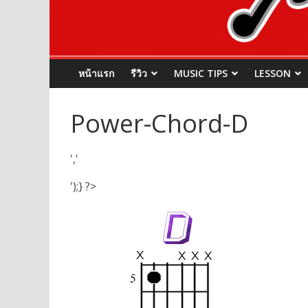
หน้าแรก
รีวิว
MUSIC TIPS
LESSON
Power-Chord-D
','
');} ?>