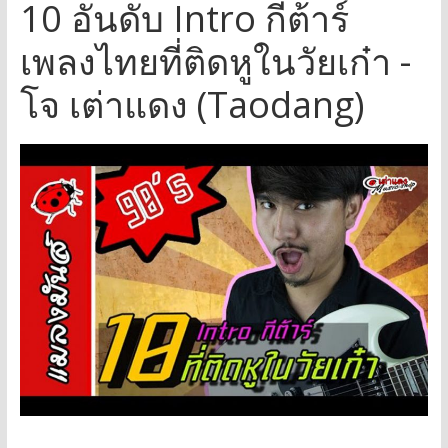
10 อันดับ Intro กีต้าร์
เพลงไทยที่ติดหูในวัยเก๋า -
โจ เต่าแดง (Taodang)