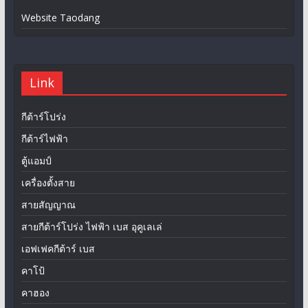
Website Taodang
Link
กีต้าร์โปร่ง
กีต้าร์ไฟฟ้า
ตู้แอมป์
เครื่องตั้งสาย
สายสัญญาณ
สายกีต้าร์โปร่ง ไฟฟ้า เบส อุคูเลเล่
เอฟเฟคกีต้าร์ เบส
คาโป้
คาฮอง