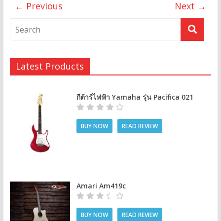
← Previous
Next →
Latest Products
กีต้าร์ไฟฟ้า Yamaha รุ่น Pacifica 021
BUY NOW
READ REVIEW
Amari Am419c
BUY NOW
READ REVIEW