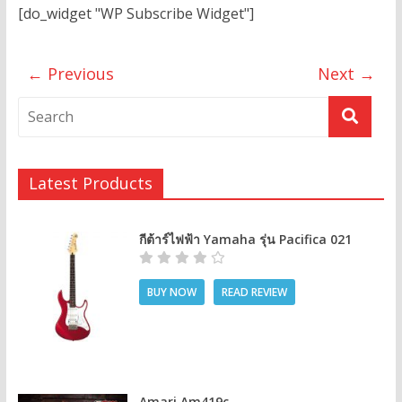
[do_widget "WP Subscribe Widget"]
← Previous
Next →
Latest Products
กีต้าร์ไฟฟ้า Yamaha รุ่น Pacifica 021
BUY NOW
READ REVIEW
Amari Am419c