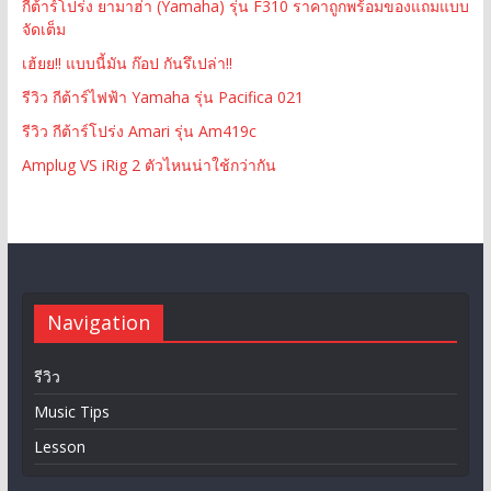
กีต้าร์โปร่ง ยามาฮ่า (Yamaha) รุ่น F310 ราคาถูกพร้อมของแถมแบบ
จัดเต็ม
เฮ้ยย!! แบบนี้มัน ก๊อป กันรึเปล่า!!
รีวิว กีต้าร์ไฟฟ้า Yamaha รุ่น Pacifica 021
รีวิว กีต้าร์โปร่ง Amari รุ่น Am419c
Amplug VS iRig 2 ตัวไหนน่าใช้กว่ากัน
Navigation
รีวิว
Music Tips
Lesson