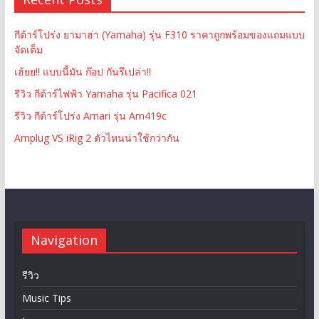
กีต้าร์โปร่ง ยามาฮ่า (Yamaha) รุ่น F310 ราคาถูกพร้อมของแถมแบบ
จัดเต็ม
เฮ้ยย!! แบบนี้มัน ก๊อป กันรึเปล่า!!
รีวิว กีต้าร์ไฟฟ้า Yamaha รุ่น Pacifica 021
รีวิว กีต้าร์โปร่ง Amari รุ่น Am419c
Amplug VS iRig 2 ตัวไหนน่าใช้กว่ากัน
Navigation
รีวิว
Music Tips