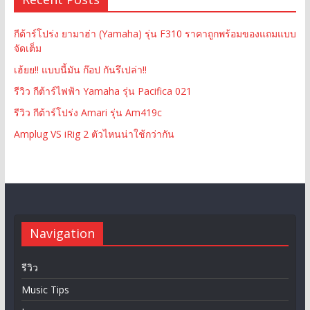
กีต้าร์โปร่ง ยามาฮ่า (Yamaha) รุ่น F310 ราคาถูกพร้อมของแถมแบบ
จัดเต็ม
เฮ้ยย!! แบบนี้มัน ก๊อป กันรึเปล่า!!
รีวิว กีต้าร์ไฟฟ้า Yamaha รุ่น Pacifica 021
รีวิว กีต้าร์โปร่ง Amari รุ่น Am419c
Amplug VS iRig 2 ตัวไหนน่าใช้กว่ากัน
Navigation
รีวิว
Music Tips