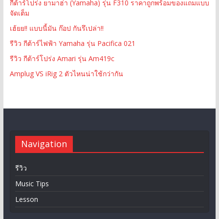
กีต้าร์โปร่ง ยามาฮ่า (Yamaha) รุ่น F310 ราคาถูกพร้อมของแถมแบบ
จัดเต็ม
เฮ้ยย!! แบบนี้มัน ก๊อป กันรึเปล่า!!
รีวิว กีต้าร์ไฟฟ้า Yamaha รุ่น Pacifica 021
รีวิว กีต้าร์โปร่ง Amari รุ่น Am419c
Amplug VS iRig 2 ตัวไหนน่าใช้กว่ากัน
Navigation
รีวิว
Music Tips
Lesson