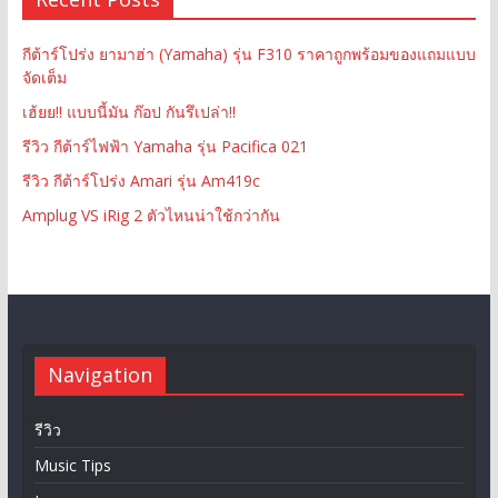
กีต้าร์โปร่ง ยามาฮ่า (Yamaha) รุ่น F310 ราคาถูกพร้อมของแถมแบบ
จัดเต็ม
เฮ้ยย!! แบบนี้มัน ก๊อป กันรึเปล่า!!
รีวิว กีต้าร์ไฟฟ้า Yamaha รุ่น Pacifica 021
รีวิว กีต้าร์โปร่ง Amari รุ่น Am419c
Amplug VS iRig 2 ตัวไหนน่าใช้กว่ากัน
Navigation
รีวิว
Music Tips