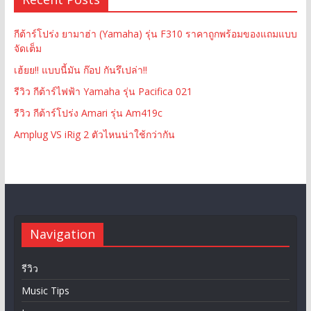
กีต้าร์โปร่ง ยามาฮ่า (Yamaha) รุ่น F310 ราคาถูกพร้อมของแถมแบบ
จัดเต็ม
เฮ้ยย!! แบบนี้มัน ก๊อป กันรึเปล่า!!
รีวิว กีต้าร์ไฟฟ้า Yamaha รุ่น Pacifica 021
รีวิว กีต้าร์โปร่ง Amari รุ่น Am419c
Amplug VS iRig 2 ตัวไหนน่าใช้กว่ากัน
Navigation
รีวิว
Music Tips