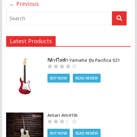
← Previous
Latest Products
กีต้าร์ไฟฟ้า Yamaha รุ่น Pacifica 021
BUY NOW
READ REVIEW
Amari Am419c
BUY NOW
READ REVIEW