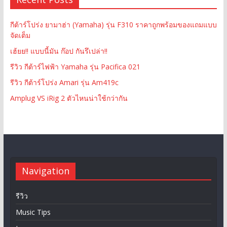
กีต้าร์โปร่ง ยามาฮ่า (Yamaha) รุ่น F310 ราคาถูกพร้อมของแถมแบบ
จัดเต็ม
เฮ้ยย!! แบบนี้มัน ก๊อป กันรึเปล่า!!
รีวิว กีต้าร์ไฟฟ้า Yamaha รุ่น Pacifica 021
รีวิว กีต้าร์โปร่ง Amari รุ่น Am419c
Amplug VS iRig 2 ตัวไหนน่าใช้กว่ากัน
Navigation
รีวิว
Music Tips