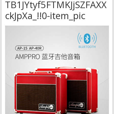
TB1JYtyf5FTMKJjSZFAXX
ckJpXa_!!0-item_pic