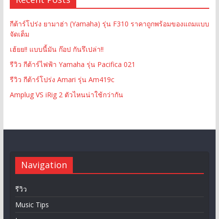
กีต้าร์โปร่ง ยามาฮ่า (Yamaha) รุ่น F310 ราคาถูกพร้อมของแถมแบบ
จัดเต็ม
เฮ้ยย!! แบบนี้มัน ก๊อป กันรึเปล่า!!
รีวิว กีต้าร์ไฟฟ้า Yamaha รุ่น Pacifica 021
รีวิว กีต้าร์โปร่ง Amari รุ่น Am419c
Amplug VS iRig 2 ตัวไหนน่าใช้กว่ากัน
Navigation
รีวิว
Music Tips