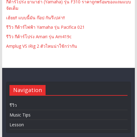
กีต้าร์โปร่ง ยามาฮ่า (Yamaha) รุ่น F310 ราคาถูกพร้อมของแถมแบบ
จัดเต็ม
เฮ้ยย!! แบบนี้มัน ก๊อป กันรึเปล่า!!
รีวิว กีต้าร์ไฟฟ้า Yamaha รุ่น Pacifica 021
รีวิว กีต้าร์โปร่ง Amari รุ่น Am419c
Amplug VS iRig 2 ตัวไหนน่าใช้กว่ากัน
Navigation
รีวิว
Music Tips
Lesson