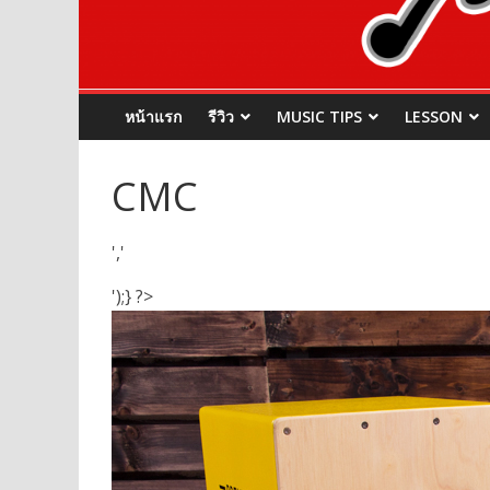
หน้าแรก
รีวิว
MUSIC TIPS
LESSON
CMC
','
');} ?>