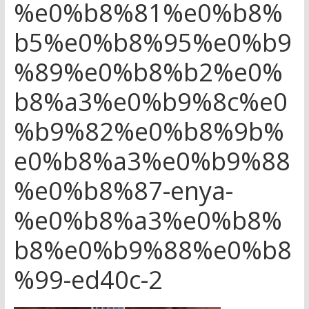
%e0%b8%81%e0%b8%
b5%e0%b8%95%e0%b9
%89%e0%b8%b2%e0%
b8%a3%e0%b9%8c%e0
%b9%82%e0%b8%9b%
e0%b8%a3%e0%b9%88
%e0%b8%87-enya-
%e0%b8%a3%e0%b8%
b8%e0%b9%88%e0%b8
%99-ed40c-2