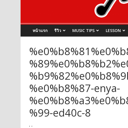
หน้าแรก
รีวิว
MUSIC TIPS
LESSON
%e0%b8%81%e0%b
%89%e0%b8%b2%e
%b9%82%e0%b8%9
%e0%b8%87-enya-
%e0%b8%a3%e0%b
%99-ed40c-8
','