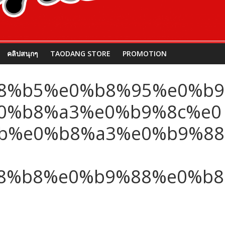
คลิปสนุกๆ
TAODANG STORE
PROMOTION
8%b5%e0%b8%95%e0%b9
0%b8%a3%e0%b9%8c%e0
b%e0%b8%a3%e0%b9%88
8%b8%e0%b9%88%e0%b8