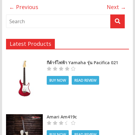
← Previous
Next →
Latest Products
กีต้าร์ไฟฟ้า Yamaha รุ่น Pacifica 021
BUY NOW
READ REVIEW
Amari Am419c
BUY NOW
READ REVIEW