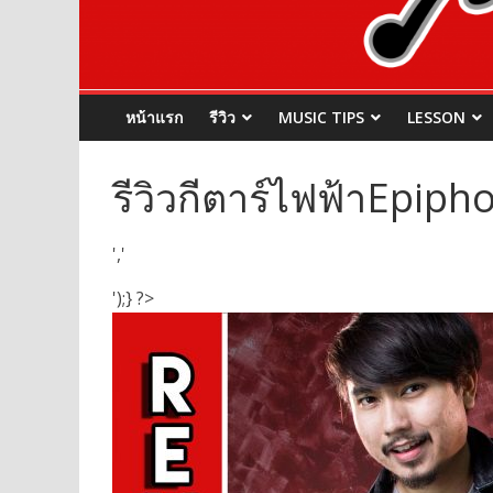
หน้าแรก
รีวิว
MUSIC TIPS
LESSON
รีวิวกีตาร์ไฟฟ้าEpiph
','
');} ?>