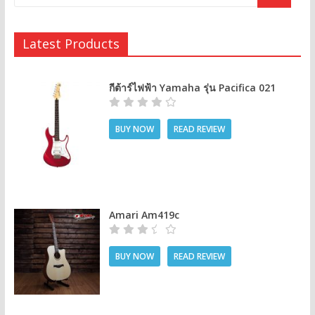
Latest Products
กีต้าร์ไฟฟ้า Yamaha รุ่น Pacifica 021
BUY NOW
READ REVIEW
Amari Am419c
BUY NOW
READ REVIEW