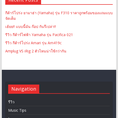
กีต้าร์โปร่ง ยามาฮ่า (Yamaha) รุ่น F310 ราคาถูกพร้อมของแถมแบบ
จัดเต็ม
เฮ้ยย!! แบบนี้มัน ก๊อป กันรึเปล่า!!
รีวิว กีต้าร์ไฟฟ้า Yamaha รุ่น Pacifica 021
รีวิว กีต้าร์โปร่ง Amari รุ่น Am419c
Amplug VS iRig 2 ตัวไหนน่าใช้กว่ากัน
Navigation
รีวิว
Music Tips