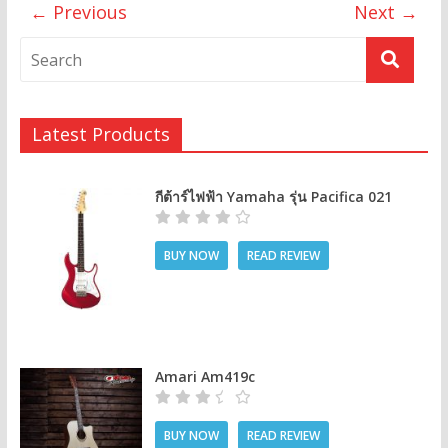
← Previous
Next →
Latest Products
กีต้าร์ไฟฟ้า Yamaha รุ่น Pacifica 021
BUY NOW
READ REVIEW
Amari Am419c
BUY NOW
READ REVIEW