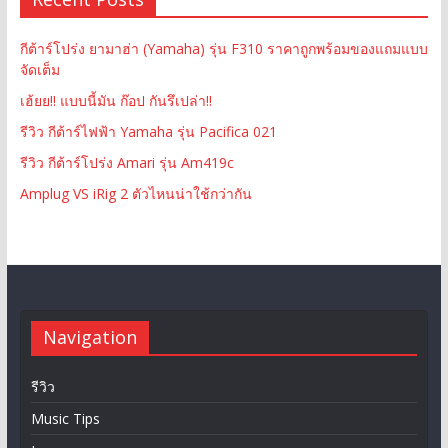
กีต้าร์โปร่ง ยามาฮ่า (Yamaha) รุ่น F310 ราคาถูกพร้อมของแถมแบบ
จัดเต็ม
เฮ้ยย!! แบบนี้มัน ก๊อป กันรึเปล่า!!
รีวิว กีต้าร์ไฟฟ้า Yamaha รุ่น Pacifica 021
รีวิว กีต้าร์โปร่ง Amari รุ่น Am419c
Amplug VS iRig 2 ตัวไหนน่าใช้กว่ากัน
Navigation
รีวิว
Music Tips