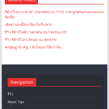
กีต้าร์โปร่ง ยามาฮ่า (Yamaha) รุ่น F310 ราคาถูกพร้อมของแถมแบบ
จัดเต็ม
เฮ้ยย!! แบบนี้มัน ก๊อป กันรึเปล่า!!
รีวิว กีต้าร์ไฟฟ้า Yamaha รุ่น Pacifica 021
รีวิว กีต้าร์โปร่ง Amari รุ่น Am419c
Amplug VS iRig 2 ตัวไหนน่าใช้กว่ากัน
Navigation
รีวิว
Music Tips