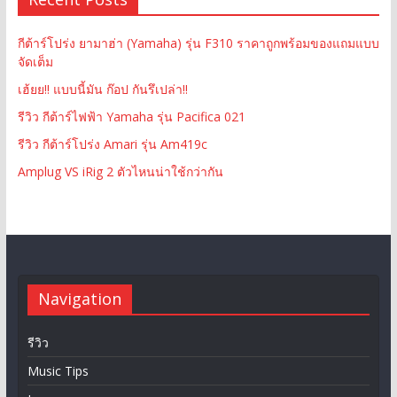
กีต้าร์โปร่ง ยามาฮ่า (Yamaha) รุ่น F310 ราคาถูกพร้อมของแถมแบบ
จัดเต็ม
เฮ้ยย!! แบบนี้มัน ก๊อป กันรึเปล่า!!
รีวิว กีต้าร์ไฟฟ้า Yamaha รุ่น Pacifica 021
รีวิว กีต้าร์โปร่ง Amari รุ่น Am419c
Amplug VS iRig 2 ตัวไหนน่าใช้กว่ากัน
Navigation
รีวิว
Music Tips