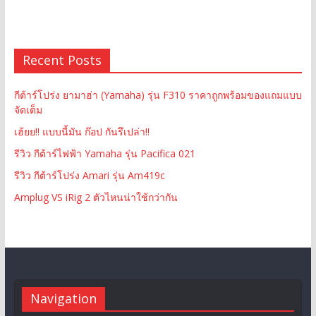
Recent Posts
กีต้าร์โปร่ง ยามาฮ่า (Yamaha) รุ่น F310 ราคาถูกพร้อมของแถมแบบ
จัดเต็ม
เฮ้ยย!! แบบนี้มัน ก๊อป กันรึเปล่า!!
รีวิว กีต้าร์ไฟฟ้า Yamaha รุ่น Pacifica 021
รีวิว กีต้าร์โปร่ง Amari รุ่น Am419c
Amplug VS iRig 2 ตัวไหนน่าใช้กว่ากัน
Navigation