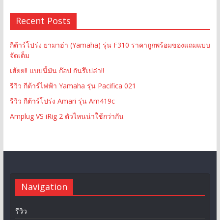
Recent Posts
กีต้าร์โปร่ง ยามาฮ่า (Yamaha) รุ่น F310 ราคาถูกพร้อมของแถมแบบ
จัดเต็ม
เฮ้ยย!! แบบนี้มัน ก๊อป กันรึเปล่า!!
รีวิว กีต้าร์ไฟฟ้า Yamaha รุ่น Pacifica 021
รีวิว กีต้าร์โปร่ง Amari รุ่น Am419c
Amplug VS iRig 2 ตัวไหนน่าใช้กว่ากัน
Navigation
รีวิว