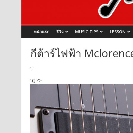
หน้าแรก
รีวิว
MUSIC TIPS
LESSON
กีต้าร์ไฟฟ้า Mclorence
','
');} ?>