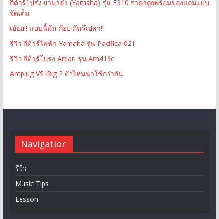
กีต้าร์โปร่ง ยามาฮ่า (Yamaha) รุ่น F310 ราคาถูกพร้อมของแถมแบบ
จัดเต็ม
เฮ้ยย!! แบบนี้มัน ก๊อป กันรึเปล่า!!
รีวิว กีต้าร์ไฟฟ้า Yamaha รุ่น Pacifica 021
รีวิว กีต้าร์โปร่ง Amari รุ่น Am419c
Amplug VS iRig 2 ตัวไหนน่าใช้กว่ากัน
Navigation
รีวิว
Music Tips
Lesson