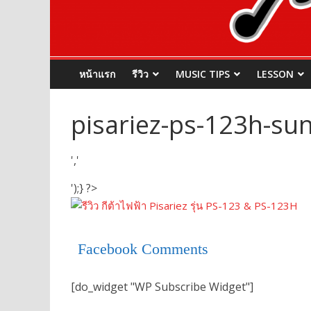
หน้าแรก
รีวิว
MUSIC TIPS
LESSON
pisariez-ps-123h-sun
','
');} ?>
Facebook Comments
[do_widget "WP Subscribe Widget"]