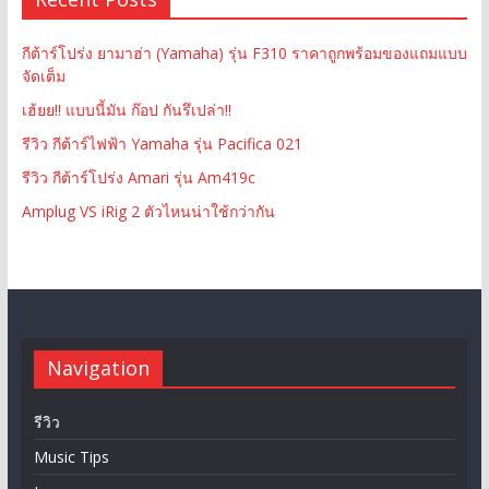
กีต้าร์โปร่ง ยามาฮ่า (Yamaha) รุ่น F310 ราคาถูกพร้อมของแถมแบบ
จัดเต็ม
เฮ้ยย!! แบบนี้มัน ก๊อป กันรึเปล่า!!
รีวิว กีต้าร์ไฟฟ้า Yamaha รุ่น Pacifica 021
รีวิว กีต้าร์โปร่ง Amari รุ่น Am419c
Amplug VS iRig 2 ตัวไหนน่าใช้กว่ากัน
Navigation
รีวิว
Music Tips