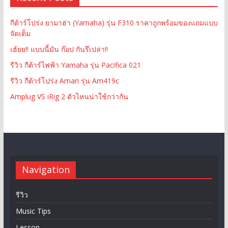
กีต้าร์โปร่ง ยามาฮ่า (Yamaha) รุ่น F310 ราคาถูกพร้อมของแถมแบบ
จัดเต็ม
เฮ้ยย!! แบบนี้มัน ก๊อป กันรึเปล่า!!
รีวิว กีต้าร์ไฟฟ้า Yamaha รุ่น Pacifica 021
รีวิว กีต้าร์โปร่ง Amari รุ่น Am419c
Amplug VS iRig 2 ตัวไหนน่าใช้กว่ากัน
Navigation
รีวิว
Music Tips
Lesson