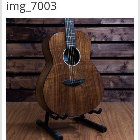
img_7003