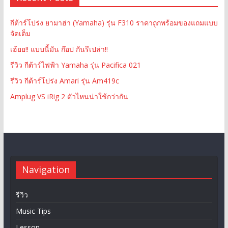
กีต้าร์โปร่ง ยามาฮ่า (Yamaha) รุ่น F310 ราคาถูกพร้อมของแถมแบบ
จัดเต็ม
เฮ้ยย!! แบบนี้มัน ก๊อป กันรึเปล่า!!
รีวิว กีต้าร์ไฟฟ้า Yamaha รุ่น Pacifica 021
รีวิว กีต้าร์โปร่ง Amari รุ่น Am419c
Amplug VS iRig 2 ตัวไหนน่าใช้กว่ากัน
Navigation
รีวิว
Music Tips
Lesson