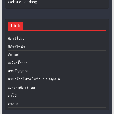
Website Taodang
Link
กีต้าร์โปร่ง
กีต้าร์ไฟฟ้า
ตู้แอมป์
เครื่องตั้งสาย
สายสัญญาณ
สายกีต้าร์โปร่ง ไฟฟ้า เบส อุคูเลเล่
เอฟเฟคกีต้าร์ เบส
คาโป้
คาฮอง