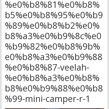
%e0%b8%81%e0%b8%
b5%e0%b8%95%e0%b9
%89%e0%b8%b2%e0%
b8%a3%e0%b9%8c%e0
%b9%82%e0%b8%9b%
e0%b8%a3%e0%b9%88
%e0%b8%87-veelah-
%e0%b8%a3%e0%b8%
b8%e0%b9%88%e0%b8
%99-mini-camper-r-1