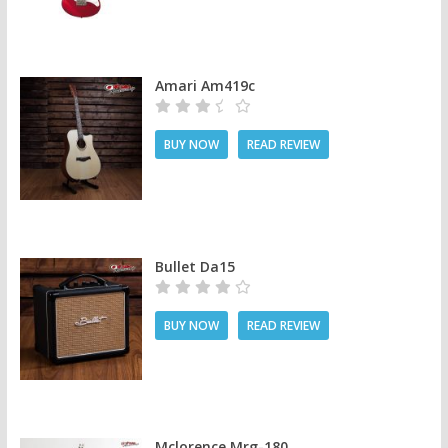
Amari Am419c
BUY NOW
READ REVIEW
Bullet Da15
BUY NOW
READ REVIEW
Mclorence Mrg-180