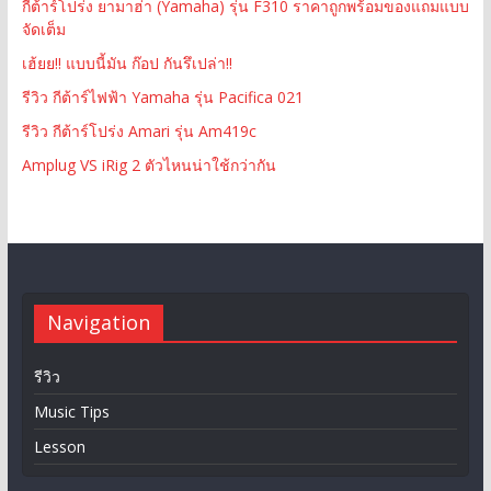
กีต้าร์โปร่ง ยามาฮ่า (Yamaha) รุ่น F310 ราคาถูกพร้อมของแถมแบบ
จัดเต็ม
เฮ้ยย!! แบบนี้มัน ก๊อป กันรึเปล่า!!
รีวิว กีต้าร์ไฟฟ้า Yamaha รุ่น Pacifica 021
รีวิว กีต้าร์โปร่ง Amari รุ่น Am419c
Amplug VS iRig 2 ตัวไหนน่าใช้กว่ากัน
Navigation
รีวิว
Music Tips
Lesson