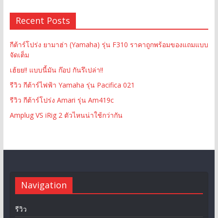
Recent Posts
กีต้าร์โปร่ง ยามาฮ่า (Yamaha) รุ่น F310 ราคาถูกพร้อมของแถมแบบ
จัดเต็ม
เฮ้ยย!! แบบนี้มัน ก๊อป กันรึเปล่า!!
รีวิว กีต้าร์ไฟฟ้า Yamaha รุ่น Pacifica 021
รีวิว กีต้าร์โปร่ง Amari รุ่น Am419c
Amplug VS iRig 2 ตัวไหนน่าใช้กว่ากัน
Navigation
รีวิว