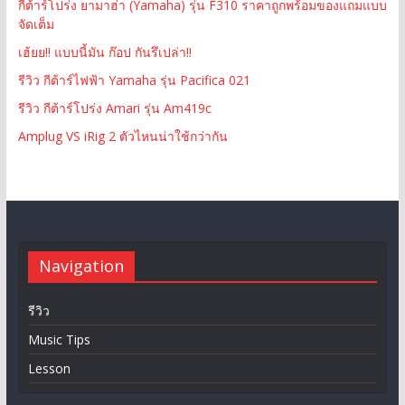
กีต้าร์โปร่ง ยามาฮ่า (Yamaha) รุ่น F310 ราคาถูกพร้อมของแถมแบบ
จัดเต็ม
เฮ้ยย!! แบบนี้มัน ก๊อป กันรึเปล่า!!
รีวิว กีต้าร์ไฟฟ้า Yamaha รุ่น Pacifica 021
รีวิว กีต้าร์โปร่ง Amari รุ่น Am419c
Amplug VS iRig 2 ตัวไหนน่าใช้กว่ากัน
Navigation
รีวิว
Music Tips
Lesson