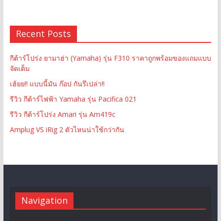
Recent Posts
กีต้าร์โปร่ง ยามาฮ่า (Yamaha) รุ่น F310 ราคาถูกพร้อมของแถมแบบ
จัดเต็ม
เฮ้ยย!! แบบนี้มัน ก๊อป กันรึเปล่า!!
รีวิว กีต้าร์ไฟฟ้า Yamaha รุ่น Pacifica 021
รีวิว กีต้าร์โปร่ง Amari รุ่น Am419c
Amplug VS iRig 2 ตัวไหนน่าใช้กว่ากัน
Navigation