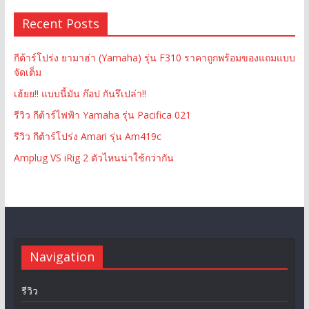
Recent Posts
กีต้าร์โปร่ง ยามาฮ่า (Yamaha) รุ่น F310 ราคาถูกพร้อมของแถมแบบ
จัดเต็ม
เฮ้ยย!! แบบนี้มัน ก๊อป กันรึเปล่า!!
รีวิว กีต้าร์ไฟฟ้า Yamaha รุ่น Pacifica 021
รีวิว กีต้าร์โปร่ง Amari รุ่น Am419c
Amplug VS iRig 2 ตัวไหนน่าใช้กว่ากัน
Navigation
รีวิว