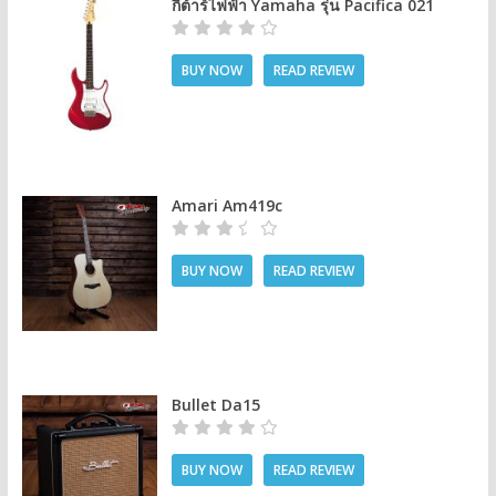
กีต้าร์ไฟฟ้า Yamaha รุ่น Pacifica 021
BUY NOW
READ REVIEW
Amari Am419c
BUY NOW
READ REVIEW
Bullet Da15
BUY NOW
READ REVIEW