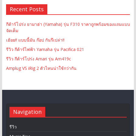
Recent Posts
กีต้าร์โปร่ง ยามาฮ่า (Yamaha) รุ่น F310 ราคาถูกพร้อมของแถมแบบ
จัดเต็ม
เฮ้ยย!! แบบนี้มัน ก๊อป กันรึเปล่า!!
รีวิว กีต้าร์ไฟฟ้า Yamaha รุ่น Pacifica 021
รีวิว กีต้าร์โปร่ง Amari รุ่น Am419c
Amplug VS iRig 2 ตัวไหนน่าใช้กว่ากัน
Navigation
รีวิว