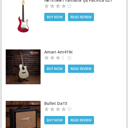
กีต้าร์ไฟฟ้า Yamaha รุ่น Pacifica 021
BUY NOW
READ REVIEW
Amari Am419c
BUY NOW
READ REVIEW
Bullet Da15
BUY NOW
READ REVIEW