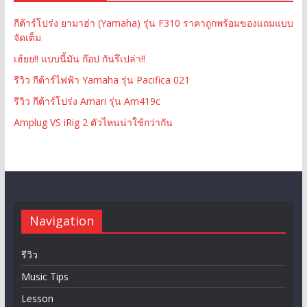
กีต้าร์โปร่ง ยามาฮ่า (Yamaha) รุ่น F310 ราคาถูกพร้อมของแถมแบบ
จัดเต็ม
เฮ้ยย!! แบบนี้มัน ก๊อป กันรึเปล่า!!
รีวิว กีต้าร์ไฟฟ้า Yamaha รุ่น Pacifica 021
รีวิว กีต้าร์โปร่ง Amari รุ่น Am419c
Amplug VS iRig 2 ตัวไหนน่าใช้กว่ากัน
Navigation
รีวิว
Music Tips
Lesson