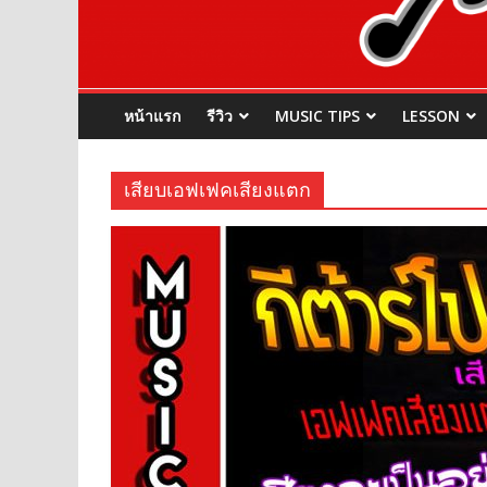
หน้าแรก
รีวิว
MUSIC TIPS
LESSON
เสียบเอฟเฟคเสียงแตก